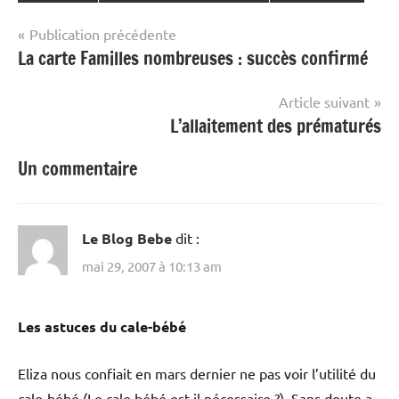
Navigation
Publication précédente
La carte Familles nombreuses : succès confirmé
de
l’article
Article suivant
L’allaitement des prématurés
Un commentaire
Le Blog Bebe
dit :
mai 29, 2007 à 10:13 am
Les astuces du cale-bébé
Eliza nous confiait en mars dernier ne pas voir l’utilité du
cale-bébé (Le cale bébé est-il nécessaire ?). Sans doute a-