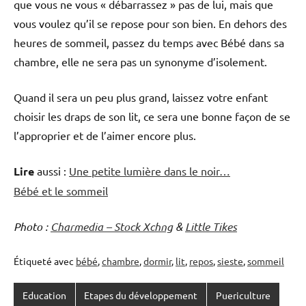
que vous ne vous « débarrassez » pas de lui, mais que
vous voulez qu’il se repose pour son bien. En dehors des
heures de sommeil, passez du temps avec Bébé dans sa
chambre, elle ne sera pas un synonyme d’isolement.
Quand il sera un peu plus grand, laissez votre enfant
choisir les draps de son lit, ce sera une bonne façon de se
l’approprier et de l’aimer encore plus.
Lire
aussi :
Une petite lumière dans le noir…
Bébé et le sommeil
Photo :
Charmedia – Stock Xchng
&
Little Tikes
Étiqueté avec
bébé
,
chambre
,
dormir
,
lit
,
repos
,
sieste
,
sommeil
Education
Etapes du développement
Puericulture