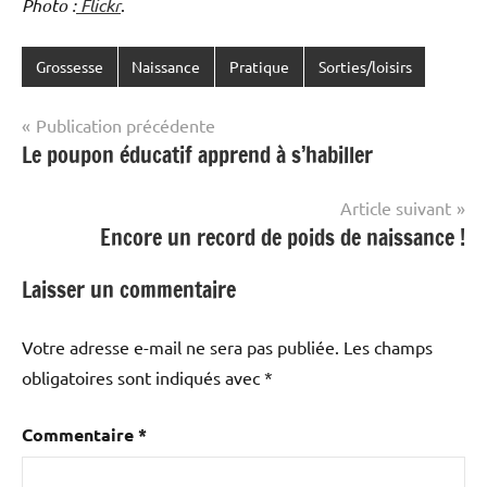
Photo :
Flickr
.
Grossesse
Naissance
Pratique
Sorties/loisirs
Navigation
Publication précédente
Le poupon éducatif apprend à s’habiller
de
l’article
Article suivant
Encore un record de poids de naissance !
Laisser un commentaire
Votre adresse e-mail ne sera pas publiée.
Les champs
obligatoires sont indiqués avec
*
Commentaire
*