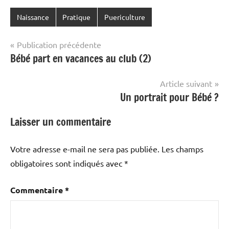
Naissance
Pratique
Puericulture
Navigation
Publication précédente
Bébé part en vacances au club (2)
de
l’article
Article suivant
Un portrait pour Bébé ?
Laisser un commentaire
Votre adresse e-mail ne sera pas publiée.
Les champs
obligatoires sont indiqués avec
*
Commentaire
*