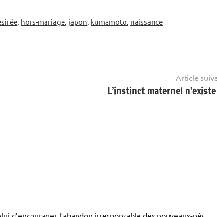
ésirée
,
hors-mariage
,
japon
,
kumamoto
,
naissance
Article suiv
L’instinct maternel n’existe
celui d’encourager l’abandon irresponsable des nouveaux-nés.