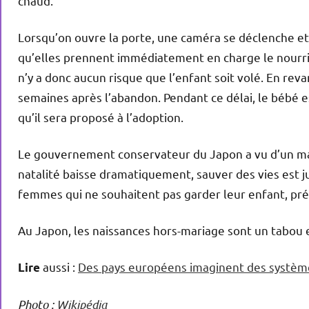
chaud.
Lorsqu’on ouvre la porte, une caméra se déclenche et 
qu’elles prennent immédiatement en charge le nourriss
n’y a donc aucun risque que l’enfant soit volé. En rev
semaines après l’abandon. Pendant ce délai, le bébé es
qu’il sera proposé à l’adoption.
Le gouvernement conservateur du Japon a vu d’un mauv
natalité baisse dramatiquement, sauver des vies est jug
femmes qui ne souhaitent pas garder leur enfant, pr
Au Japon, les naissances hors-mariage sont un tabou
aussi :
Des pays européens imaginent des système
Lire
Photo :
Wikipédia