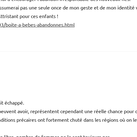
n’assumerai pas une seule once de mon geste et de mon identité v
ttristant pour ces enfants !
03/boite-a-bebes-abandonnes.html
it échappé.
 peuvent avoir, représentent cependant une réelle chance pour 
itions précaires ont fortement chuté dans les régions où on le
e libre, nombre de femmes ne le sont toujours pas.