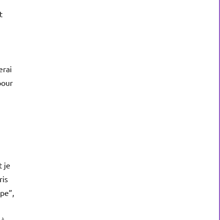
t
erai
pour
t je
ris
ppe”,