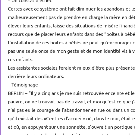
– Un constat d’échec
Certes avec ce système ont fait diminuer les abandons et le
malheureusement pas de prendre en charge la mère en détres
élever leurs enfants, laisse des situations de misère finan
recours que de placer leurs enfants dans des “boites à bébé
L’installation de ces boites à bébés ne peut qu’encourager c
pas une seule once de mon geste et de mon identité vis à vis
ces enfants.
Les assistantes sociales feraient mieux d’être plus présentes
derrière leurs ordinateurs.
– Témoignage
BERLIN – “Il y a cinq ans je me suis retrouvée enceinte et le
pauvre, on ne trouvait pas de travail, et moi qu’est-ce que j
n’ai pas eu le courage de l’abandonner en rue ou dans un c
qu’il existait des «Centres d’accueil» où, dans le mur, était
et où, en appuyant sur une sonnette, s’ouvrait un portique où