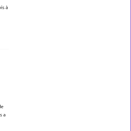
is à
de
s a