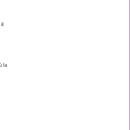
il
ù la