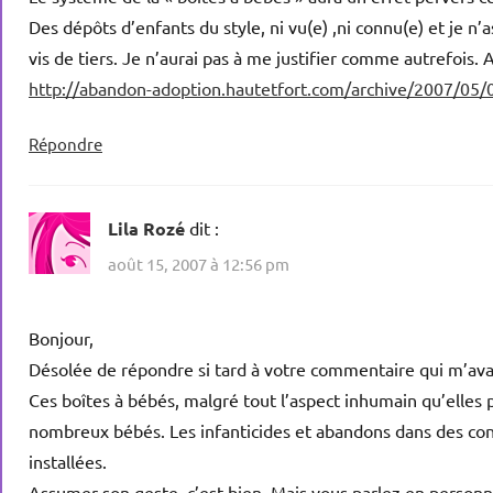
Des dépôts d’enfants du style, ni vu(e) ,ni connu(e) et je 
vis de tiers. Je n’aurai pas à me justifier comme autrefois. A
http://abandon-adoption.hautetfort.com/archive/2007/05/
Répondre
Lila Rozé
dit :
août 15, 2007 à 12:56 pm
Bonjour,
Désolée de répondre si tard à votre commentaire qui m’ava
Ces boîtes à bébés, malgré tout l’aspect inhumain qu’elles
nombreux bébés. Les infanticides et abandons dans des cond
installées.
Assumer son geste, c’est bien. Mais vous parlez en personn