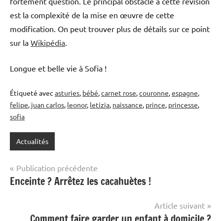
fortement question. Le principal obstacle à cette révision
est la complexité de la mise en œuvre de cette
modification. On peut trouver plus de détails sur ce point
sur la
Wikipédia
.
Longue et belle vie à Sofia !
Étiqueté avec
asturies
,
bébé
,
carnet rose
,
couronne
,
espagne
,
felipe
,
juan carlos
,
leonor
,
letizia
,
naissance
,
prince
,
princesse
,
sofia
Actualités
Navigation
Publication précédente
Enceinte ? Arrêtez les cacahuètes !
de
l’article
Article suivant
Comment faire garder un enfant à domicile ?