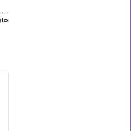
ant
ites