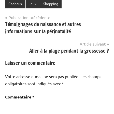
Cadeaux
Jeux
Shopping
Navigation
Publication précédente
Témoignages de naissance et autres
de
informations sur la périnatalité
l’article
Article suivant
Aller à la plage pendant la grossesse ?
Laisser un commentaire
Votre adresse e-mail ne sera pas publiée.
Les champs
obligatoires sont indiqués avec
*
Commentaire
*