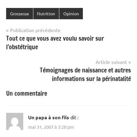
Grossesse
Nutrition
Opinion
Navigation
Publication précédente
Tout ce que vous avez voulu savoir sur
de
l’obstétrique
l’article
Article suivant
Témoignages de naissance et autres
informations sur la périnatalité
Un commentaire
Un papa à son fils
dit :
mai 31, 2007 à 3:28 pm