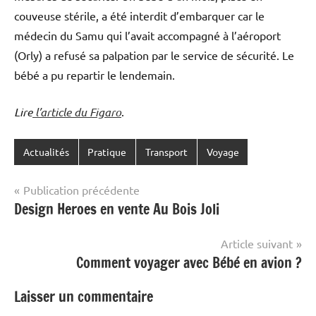
couveuse stérile, a été interdit d’embarquer car le
médecin du Samu qui l’avait accompagné à l’aéroport
(Orly) a refusé sa palpation par le service de sécurité. Le
bébé a pu repartir le lendemain.
Lire
l’article du Figaro
.
Actualités
Pratique
Transport
Voyage
Navigation
Publication précédente
Design Heroes en vente Au Bois Joli
de
l’article
Article suivant
Comment voyager avec Bébé en avion ?
Laisser un commentaire