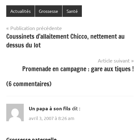
Actualités
Grossesse
Santé
Navigation
Publication précédente
Coussinets d’allaitement Chicco, nettement au
de
dessus du lot
l’article
Article suivant
Promenade en campagne : gare aux tiques !
(6 commentaires)
Un papa à son fils
dit :
avril 3, 2007 à 8:26 am
Grossesse paternelle