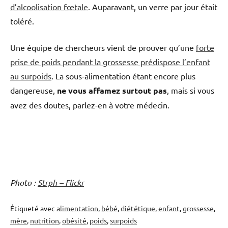
d’alcoolisation fœtale
. Auparavant, un verre par jour était
toléré.
Une équipe de chercheurs vient de prouver qu’une
forte
prise de poids pendant la grossesse prédispose l’enfant
au surpoids
. La sous-alimentation étant encore plus
dangereuse,
ne vous affamez surtout pas
, mais si vous
avez des doutes, parlez-en à votre médecin.
Photo :
Strph – Flickr
Étiqueté avec
alimentation
,
bébé
,
diététique
,
enfant
,
grossesse
,
mère
,
nutrition
,
obésité
,
poids
,
surpoids