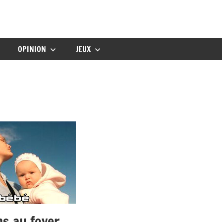
gbebe
OPINION
JEUX
ns au foyer