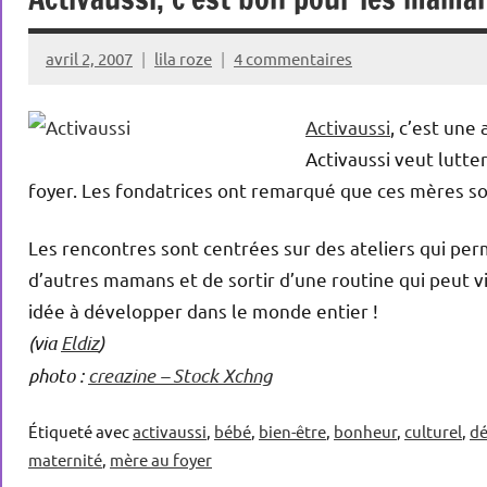
avril 2, 2007
lila roze
4 commentaires
Activaussi
, c’est une
Activaussi veut lutte
foyer. Les fondatrices ont remarqué que ces mères so
Les rencontres sont centrées sur des ateliers qui pe
d’autres mamans et de sortir d’une routine qui peut 
idée à développer dans le monde entier !
(via
Eldiz
)
photo :
creazine – Stock Xchng
Étiqueté avec
activaussi
,
bébé
,
bien-être
,
bonheur
,
culturel
,
d
maternité
,
mère au foyer