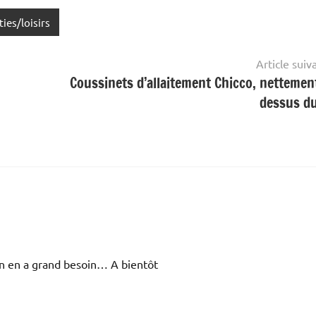
ties/loisirs
Article suiv
Coussinets d’allaitement Chicco, nettemen
dessus du
 on en a grand besoin… A bientôt