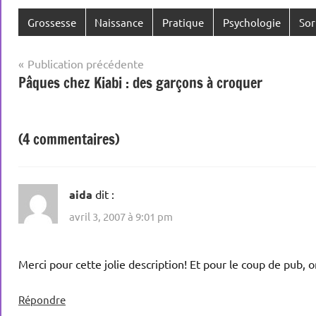
Grossesse
Naissance
Pratique
Psychologie
Sor
Navigation
Publication précédente
Pâques chez Kiabi : des garçons à croquer
de
l’article
(4 commentaires)
aida
dit :
avril 3, 2007 à 9:01 pm
Merci pour cette jolie description! Et pour le coup de pub,
Répondre