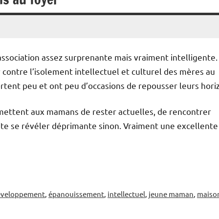
 association assez surprenante mais vraiment intelligente.
r contre l’isolement intellectuel et culturel des mères au
rtent peu et ont peu d’occasions de repousser leurs hori
rmettent aux mamans de rester actuelles, de rencontrer
vite se révéler déprimante sinon. Vraiment une excellente
éveloppement
,
épanouissement
,
intellectuel
,
jeune maman
,
maiso