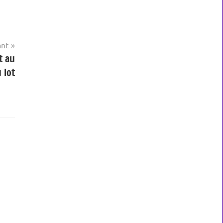
ant
t au
 lot