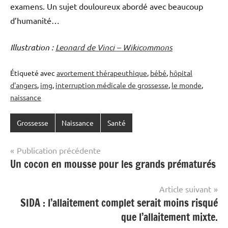
examens. Un sujet douloureux abordé avec beaucoup
d’humanité…
Illustration :
Leonard de Vinci – Wikicommons
Étiqueté avec
avortement thérapeuthique
,
bébé
,
hôpital
d'angers
,
img
,
interruption médicale de grossesse
,
le monde
,
naissance
Grossesse
Naissance
Santé
Navigation
Publication précédente
Un cocon en mousse pour les grands prématurés
de
l’article
Article suivant
SIDA : l’allaitement complet serait moins risqué
que l’allaitement mixte.