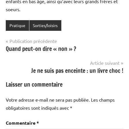
enfants en bas âge, ainsi qu’avec leurs grands frères et
soeurs.
Pratique
Sorties/loisirs
Navigation
Publication précédente
Quand peut-on dire « non » ?
de
l’article
Article suivant
Je ne suis pas enceinte : un livre choc !
Laisser un commentaire
Votre adresse e-mail ne sera pas publiée.
Les champs
obligatoires sont indiqués avec
*
Commentaire
*