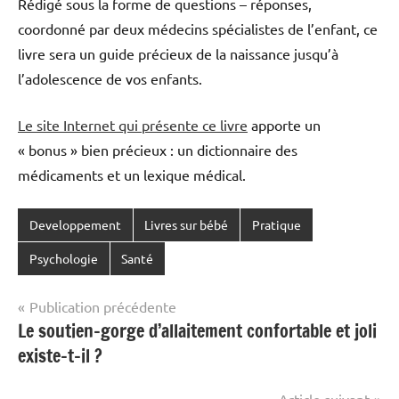
Rédigé sous la forme de questions – réponses,
coordonné par deux médecins spécialistes de l’enfant, ce
livre sera un guide précieux de la naissance jusqu’à
l’adolescence de vos enfants.
Le site Internet qui présente ce livre
apporte un
« bonus » bien précieux : un dictionnaire des
médicaments et un lexique médical.
Developpement
Livres sur bébé
Pratique
Psychologie
Santé
Navigation
Publication précédente
Le soutien-gorge d’allaitement confortable et joli
de
existe-t-il ?
l’article
Article suivant