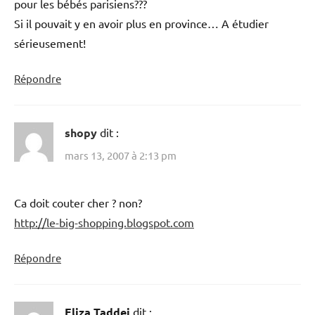
pour les bébés parisiens???
Si il pouvait y en avoir plus en province… A étudier
sérieusement!
Répondre
shopy
dit :
mars 13, 2007 à 2:13 pm
Ca doit couter cher ? non?
http://le-big-shopping.blogspot.com
Répondre
Eliza Taddei
dit :