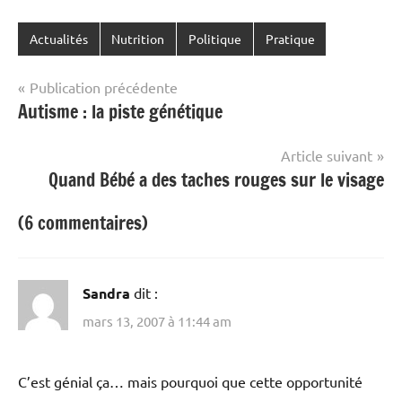
Actualités
Nutrition
Politique
Pratique
Navigation
Publication précédente
Autisme : la piste génétique
de
l’article
Article suivant
Quand Bébé a des taches rouges sur le visage
(6 commentaires)
Sandra
dit :
mars 13, 2007 à 11:44 am
C’est génial ça… mais pourquoi que cette opportunité