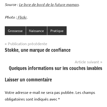
Source :
Le livre de bord de la future maman
.
Photo :
Flickr
.
Grossesse
Naissance
Pratique
Navigation
Publication précédente
Stokke, une marque de confiance
de
l’article
Article suivant
Quelques informations sur les couches lavables
Laisser un commentaire
Votre adresse e-mail ne sera pas publiée.
Les champs
obligatoires sont indiqués avec
*