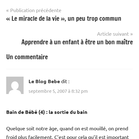
Navigation
Publication précédente
« Le miracle de la vie », un peu trop commun
de
l’article
Article suivant
Apprendre à un enfant à être un bon maître
Un commentaire
Le Blog Bebe
dit :
septembre 5, 2007 à 8:32 pm
Bain de Bébé (4) : la sortie du bain
Quelque soit notre âge, quand on est mouillé, on prend
froid plus facilement. C’est pour cela qu’il est important