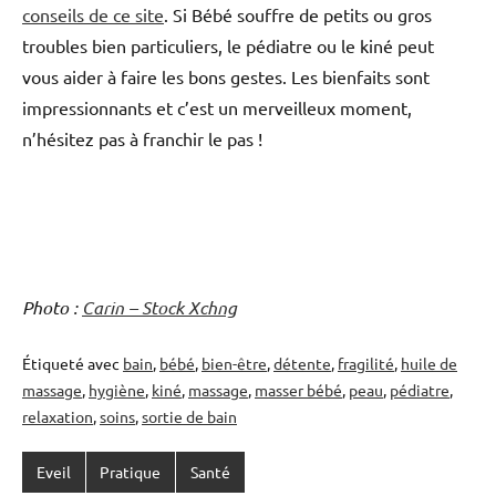
conseils de ce site
. Si Bébé souffre de petits ou gros
troubles bien particuliers, le pédiatre ou le kiné peut
vous aider à faire les bons gestes. Les bienfaits sont
impressionnants et c’est un merveilleux moment,
n’hésitez pas à franchir le pas !
Photo :
Carin – Stock Xchng
Étiqueté avec
bain
,
bébé
,
bien-être
,
détente
,
fragilité
,
huile de
massage
,
hygiène
,
kiné
,
massage
,
masser bébé
,
peau
,
pédiatre
,
relaxation
,
soins
,
sortie de bain
Eveil
Pratique
Santé