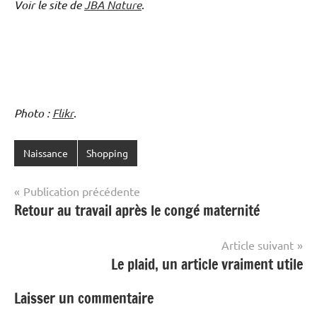
Voir le site de
JBA Nature
.
Photo :
Flikr
.
Naissance
Shopping
Navigation
Publication précédente
Retour au travail après le congé maternité
de
l’article
Article suivant
Le plaid, un article vraiment utile
Laisser un commentaire