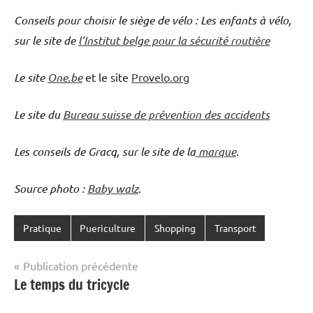
Conseils pour choisir le siège de vélo : Les enfants à vélo,
sur le site de
l’Institut belge pour la sécurité routière
Le site
One.be
et le site
Provelo.org
Le site du
Bureau suisse de prévention des accidents
Les conseils de Gracq, sur le site de la
marque
.
Source photo :
Baby walz
.
Pratique
Puericulture
Shopping
Transport
Navigation
Publication précédente
Le temps du tricycle
de
l’article