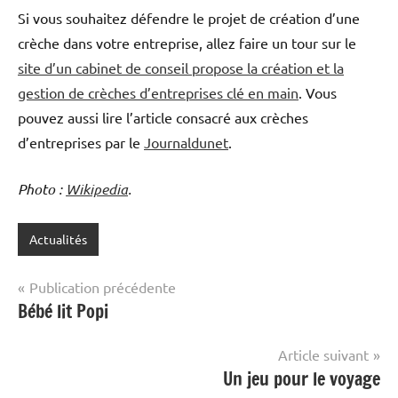
Si vous souhaitez défendre le projet de création d’une
crèche dans votre entreprise, allez faire un tour sur le
site d’un cabinet de conseil propose la création et la
gestion de crèches d’entreprises clé en main
. Vous
pouvez aussi lire l’article consacré aux crèches
d’entreprises par le
Journaldunet
.
Photo :
Wikipedia
.
Actualités
Navigation
Publication précédente
Bébé lit Popi
de
l’article
Article suivant
Un jeu pour le voyage