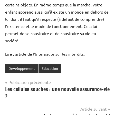
certains objets. En même temps que la marche, votre
enfant apprend aussi qu’il existe un monde en dehors de
lui dont il faut qu’il respecte (à défaut de comprendre)
l’existence et le mode de fonctionnement. Cela lui
permet de se construire et de construire sa vie en
société.
Lire : article de
l’Internaute sur les interdits
.
Developpement
Education
Navigation
Publication précédente
Les cellules souches : une nouvelle assurance-vie
de
?
l’article
Article suivant