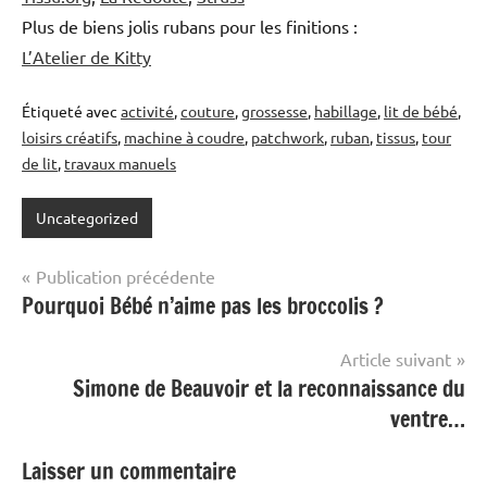
Plus de biens jolis rubans pour les finitions :
L’Atelier de Kitty
Étiqueté avec
activité
,
couture
,
grossesse
,
habillage
,
lit de bébé
,
loisirs créatifs
,
machine à coudre
,
patchwork
,
ruban
,
tissus
,
tour
de lit
,
travaux manuels
Uncategorized
Navigation
Publication précédente
Pourquoi Bébé n’aime pas les broccolis ?
de
l’article
Article suivant
Simone de Beauvoir et la reconnaissance du
ventre…
Laisser un commentaire