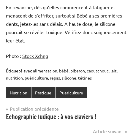
En revanche, dès qu’elles commencent à fatiguer et
menacent de s’effriter, surtout si Bébé a ses premières
dents, jetez-les sans délais. A haute dose, le silicone
pourrait se révéler toxique. Vérifiez donc soigneusement
leur état.
Photo :
Stock Xchng
Étiqueté avec
alimentation
,
bébé
,
biberon
,
caoutchouc
,
lait
,
nutrition
,
puériculture
,
repas
,
silicone
,
tétines
Nutrition
Pratique
Puericulture
Navigation
Publication précédente
Echographie ludique : à vos claviers !
de
l’article
Article suivant