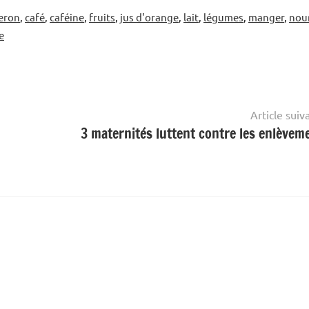
eron
,
café
,
caféine
,
fruits
,
jus d'orange
,
lait
,
légumes
,
manger
,
nour
e
Article suiv
3 maternités luttent contre les enlèvem