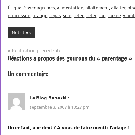
Étiqueté avec
agrumes
,
alimentation
,
allaitement
,
allaiter
,
bib
nourrisson
,
orange
,
repas
,
sein
,
têtée
,
têter
,
thé
,
théine
,
viand
Nutrition
Navigation
Publication précédente
Réactions a propos des gourous du « parentage »
de
l’article
Un commentaire
Le Blog Bebe
dit :
septembre 3, 2007 à 10:27 pm
Un enfant, une dent ? A vous de faire mentir l’adage !