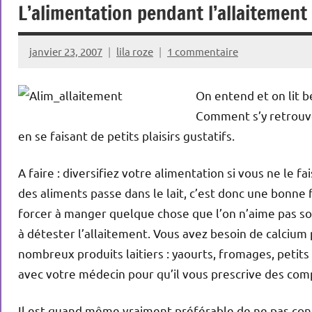
L’alimentation pendant l’allaitement
janvier 23, 2007
lila roze
1 commentaire
On entend et on lit b
Comment s’y retrouver
en se faisant de petits plaisirs gustatifs.
A faire : diversifiez votre alimentation si vous ne le 
des aliments passe dans le lait, c’est donc une bonne fa
forcer à manger quelque chose que l’on n’aime pas sou
à détester l’allaitement. Vous avez besoin de calcium 
nombreux produits laitiers : yaourts, fromages, petits
avec votre médecin pour qu’il vous prescrive des com
Il est quand même vraiment préférable de ne pas con