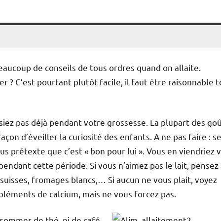
eaucoup de conseils de tous ordres quand on allaite.
 ? C’est pourtant plutôt facile, il faut être raisonnable t
faisiez pas déjà pendant votre grossesse. La plupart des go
çon d’éveiller la curiosité des enfants. A ne pas faire : s
s prétexte que c’est « bon pour lui ». Vous en viendriez v
pendant cette période. Si vous n’aimez pas le lait, pensez
 suisses, fromages blancs,… Si aucun ne vous plait, voyez
pléments de calcium, mais ne vous forcez pas.
sommer de thé, ni de café.