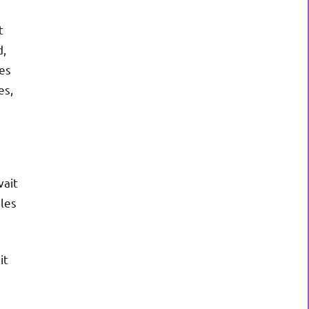
t
d,
des
es,
vait
 les
it