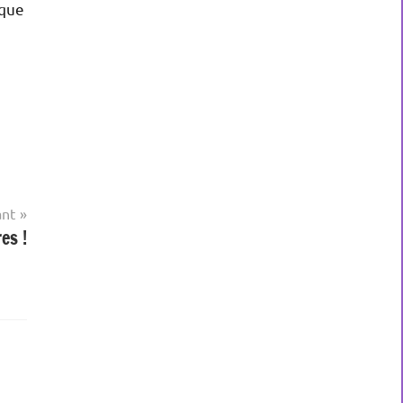
 que
ant
es !