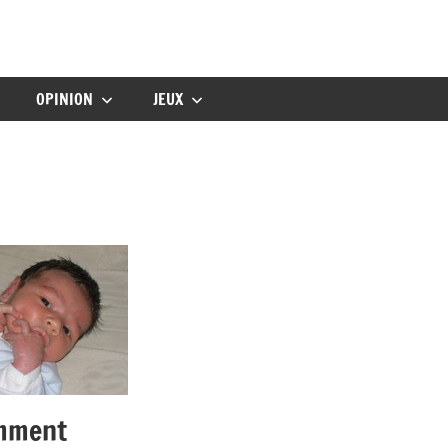
gbebe
OPINION
JEUX
emment