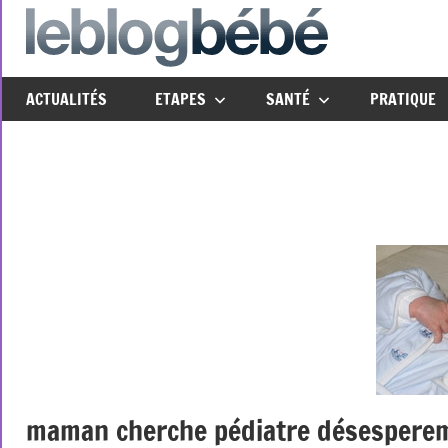
Aller
au
leblo
Just
contenu
another
ACTUALITÉS
ETAPES
SANTÉ
PRATIQUE
The
Social
Media
Group
Network
site
maman cherche pédiatre désesper