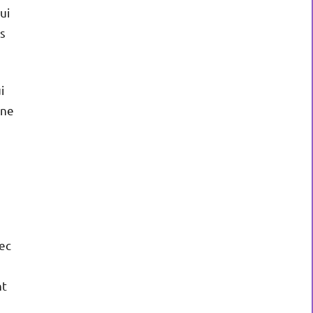
ui
es
i
ine
vec
nt