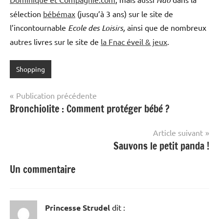
sélection
bébémax
(jusqu’à 3 ans) sur le site de
l’incontournable
Ecole des Loisirs,
ainsi que de nombreux
autres livres sur le site de
la Fnac éveil & jeux
.
Shopping
Navigation
Publication précédente
Bronchiolite : Comment protéger bébé ?
de
l’article
Article suivant
Sauvons le petit panda !
Un commentaire
Princesse Strudel
dit :