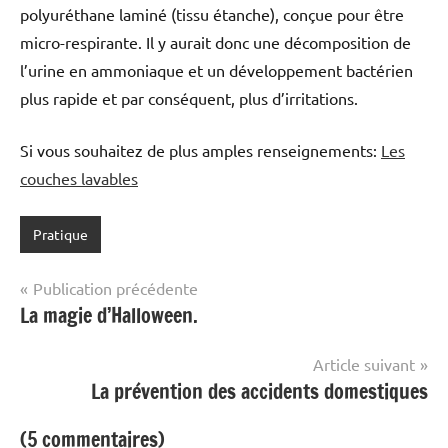
polyuréthane laminé (tissu étanche), conçue pour être
micro-respirante. Il y aurait donc une décomposition de
l’urine en ammoniaque et un développement bactérien
plus rapide et par conséquent, plus d’irritations.
Si vous souhaitez de plus amples renseignements:
Les
couches lavables
Pratique
Navigation
Publication précédente
La magie d’Halloween.
de
l’article
Article suivant
La prévention des accidents domestiques
(5 commentaires)