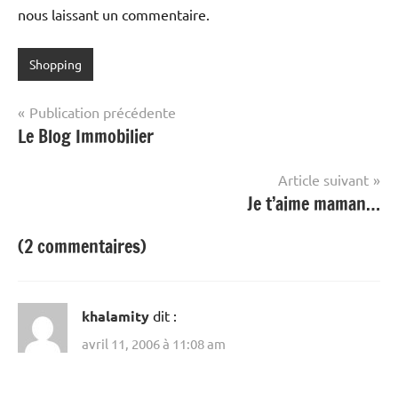
nous laissant un commentaire.
Shopping
Navigation
Publication précédente
Le Blog Immobilier
de
l’article
Article suivant
Je t’aime maman…
(2 commentaires)
khalamity
dit :
avril 11, 2006 à 11:08 am