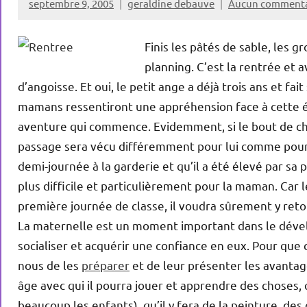
septembre 9, 2005
geraldine debauve
Aucun commenta
Finis les pâtés de sable, les g
planning. C’est la rentrée et a
d’angoisse. Et oui, le petit ange a déjà trois ans et fa
mamans ressentiront une appréhension face à cette é
aventure qui commence. Evidemment, si le bout de cho
passage sera vécu différemment pour lui comme pour 
demi-journée à la garderie et qu’il a été élevé par sa
plus difficile et particulièrement pour la maman. Car l
première journée de classe, il voudra sûrement y ret
La maternelle est un moment important dans le dévelo
socialiser et acquérir une confiance en eux. Pour que
nous de les
préparer
et de leur présenter les avantages
âge avec qui il pourra jouer et apprendre des choses, 
beaucoup les enfants), qu’il y fera de la peinture, de