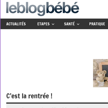
Aller
au
leblo
Just
contenu
another
ACTUALITÉS
ETAPES
SANTÉ
PRATIQUE
The
Social
Media
Group
Network
site
C’est la rentrée !