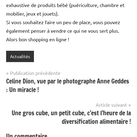
exhaustive de produits bébé (puériculture, chambre et
mobilier, jeux et jouets).
Si vous souhaitez faire un peu de place, vous pouvez
également penser à vendre ce qui ne vous sert plus.
Alors bon shopping en ligne !
Actualités
Navigation
Publication précédente
Celine Dion, vue par le photographe Anne Geddes
de
: Un miracle !
l’article
Article suivant
Une gros cube, un petit cube, c’est l’heure de la
diversification alimentaire !
Un commentaire