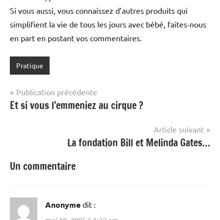
Si vous aussi, vous connaissez d’autres produits qui
simplifient la vie de tous les jours avec bébé, faites-nous
en part en postant vos commentaires.
Pratique
Navigation
Publication précédente
Et si vous l’emmeniez au cirque ?
de
l’article
Article suivant
La fondation Bill et Melinda Gates…
Un commentaire
Anonyme
dit :
mai 18, 2005 à 1:32 am