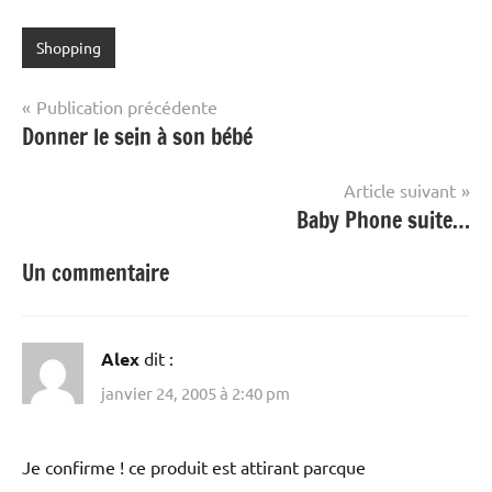
Shopping
Navigation
Publication précédente
Donner le sein à son bébé
de
l’article
Article suivant
Baby Phone suite…
Un commentaire
Alex
dit :
janvier 24, 2005 à 2:40 pm
Je confirme ! ce produit est attirant parcque