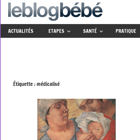
Aller
au
leblo
Just
contenu
another
ACTUALITÉS
ETAPES
SANTÉ
PRATIQUE
The
Social
Media
Group
Network
site
Étiquette :
médicalisé