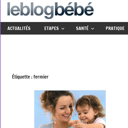
Aller
au
leblo
Just
contenu
another
ACTUALITÉS
ETAPES
SANTÉ
PRATIQUE
The
Social
Media
Group
Network
site
Étiquette :
fermier