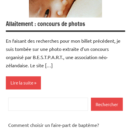
Allaitement : concours de photos
En faisant des recherches pour mon billet précédent, je
suis tombée sur une photo extraite d’un concours
organisé par B.E.S.T.P.A.R.T., une association néo-
zélandaise. Le site […]
Lire la suite
Multimedia
Rechercher
Rechercher
Comment choisir un faire-part de baptême?