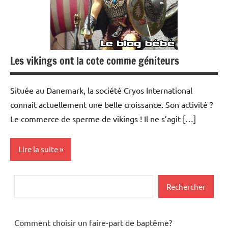
Les vikings ont la cote comme géniteurs
Située au Danemark, la société Cryos International
connait actuellement une belle croissance. Son activité ?
Le commerce de sperme de vikings ! Il ne s’agit […]
Lire la suite
Actualités
Rechercher
Rechercher
Conception
Comment choisir un faire-part de baptême?