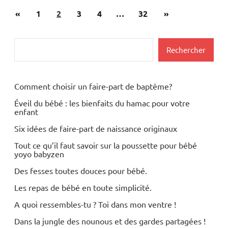
Pagination
Publications
Articles
«
Mode
1
2
3
4
…
32
»
des
précédentes
suivants
Naissance
publications
Rechercher
Rechercher
Opinion
Comment choisir un faire-part de baptême?
Éveil du bébé : les bienfaits du hamac pour votre
enfant
Six idées de faire-part de naissance originaux
Tout ce qu’il faut savoir sur la poussette pour bébé
yoyo babyzen
Des fesses toutes douces pour bébé.
Les repas de bébé en toute simplicité.
A quoi ressembles-tu ? Toi dans mon ventre !
Dans la jungle des nounous et des gardes partagées !