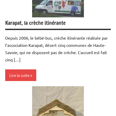
garde
Karapat, la crèche itinérante
Depuis 2006, le bébé-bus, crèche itinérante réalisée par
l’association Karapat, désert cinq communes de Haute-
Savoie, qui ne disposent pas de crèche. L’accueil est fait
cinq […]
Lire la suite
Associations
Modes
de
garde