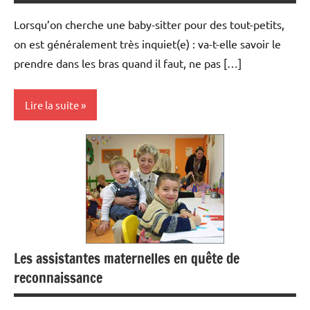
Lorsqu’on cherche une baby-sitter pour des tout-petits,
on est généralement très inquiet(e) : va-t-elle savoir le
prendre dans les bras quand il faut, ne pas […]
Lire la suite
Associations
Modes
de
garde
Pratique
Les assistantes maternelles en quête de
Sorties/loisirs
reconnaissance