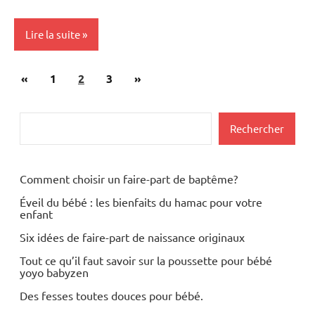
Lire la suite
Pagination
Publications
Articles
«
Modes
1
2
3
»
des
de
précédentes
suivants
garde
publications
Rechercher
Rechercher
Comment choisir un faire-part de baptême?
Éveil du bébé : les bienfaits du hamac pour votre
enfant
Six idées de faire-part de naissance originaux
Tout ce qu’il faut savoir sur la poussette pour bébé
yoyo babyzen
Des fesses toutes douces pour bébé.